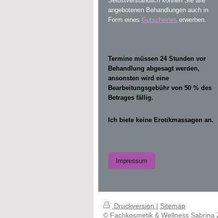
Selbstverständlich können Sie alle
angebotenen Behandlungen auch in
Form eines
Gutscheines
erwerben.
Termine müssen 24 Stunden vor
Behandlung abgesagt werden,
ansonsten wird eine
Bearbeitungsgebühr von 50 % des
Betrages fällig.
Ich biete keine Erotikmassagen an.
Impressum
Druckversion
|
Sitemap
© Fachkosmetik & Wellness Sabrina Z