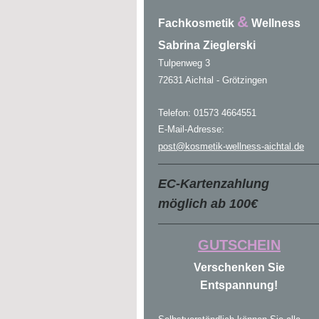
&
Fachkosmetik
Wellness
Sabrina Zieglerski
Tulpenweg 3
72631 Aichtal - Grötzingen
Telefon: 01573 4664551
E-Mail-Adresse:
post@kosmetik-wellness-aichtal
.de
EC-Kartenzahlung
möglich ab 100€
GUTSCHEIN
Verschenken Sie
Entspannung!