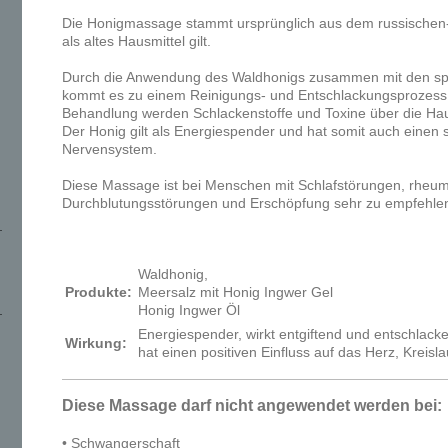
Die Honigmassage stammt ursprünglich aus dem russischen-
als altes Hausmittel gilt.
Durch die Anwendung des Waldhonigs zusammen mit den spe
kommt es zu einem Reinigungs- und Entschlackungsprozess
Behandlung werden Schlackenstoffe und Toxine über die Ha
Der Honig gilt als Energiespender und hat somit auch einen s
Nervensystem.
Diese Massage ist bei Menschen mit Schlafstörungen, rheu
Durchblutungsstörungen und Erschöpfung sehr zu empfehle
Waldhonig,
Produkte:
Meersalz mit Honig Ingwer Gel
Honig Ingwer Öl
Energiespender, wirkt entgiftend und entschlacke
Wirkung:
hat einen positiven Einfluss auf das Herz, Kreisl
Diese Massage darf nicht angewendet werden bei:
• Schwangerschaft